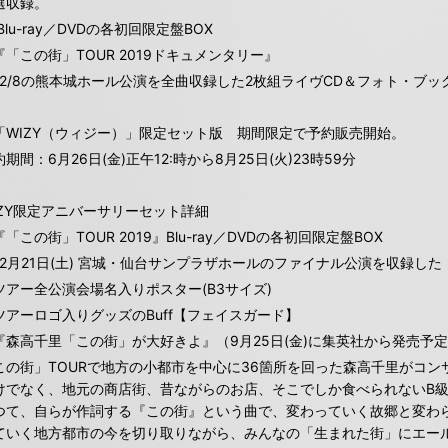
選収録。
lu-ray／DVDの各初回限定盤BOX
『「この街」TOUR 2019ドキュメンタリー』
12/8の熊本城ホール公演を全曲収録した2枚組ライヴCD＆フォト・ブッ
「WIZY（ウィジー）」限定セット版 期間限定で予約販売開始。
期間：6月26日(金)正午12:時から8月25日(火)23時59分
IZY限定アニバーサリーセット詳細
「この街」TOUR 2019』Blu-ray／DVDの各初回限定盤BOX
12月21日(土) 宮城・仙台サンプラザホールのファイナル公演を収録した
ツアー全公演会場名入りポスター(B3サイズ)
ツアーロゴ入りグッズのBuff【フェイスガード】
『森高千里「この街」が大好きよ』（9月25日(金)に集英社から発売予
この街」TOURで地方の小都市を中心に36箇所を回った森高千里がコ
けでなく、地元の商店街、昔ながらのお店、そこでしか食べられないB
つて、自らが作詞する『この街』という曲で、変わっていく故郷と変わ
ていく地方都市の今を切り取りながら、みんなの「生まれた街」にエー