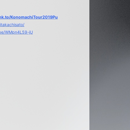
lnk.to/KonomachiTour2019Pu
itakachisato/
u.be/WMpn4L59-jU