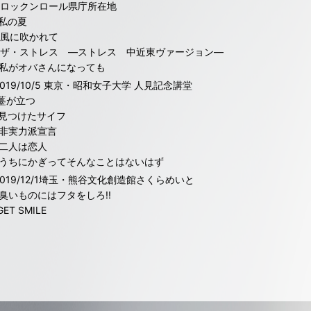
6.ロックンロール県庁所在地
.私の夏
8.風に吹かれて
9.ザ・ストレス ―ストレス 中近東ヴァージョン―
0.私がオバさんになっても
2019/10/5 東京・昭和女子大学 人見記念講堂
11.薹が立つ
12.見つけたサイフ
13.非実力派宣言
4.二人は恋人
5.うちにかぎってそんなことはないはず
2019/12/1埼玉・熊谷文化創造館さくらめいと
6.臭いものにはフタをしろ!!
.GET SMILE