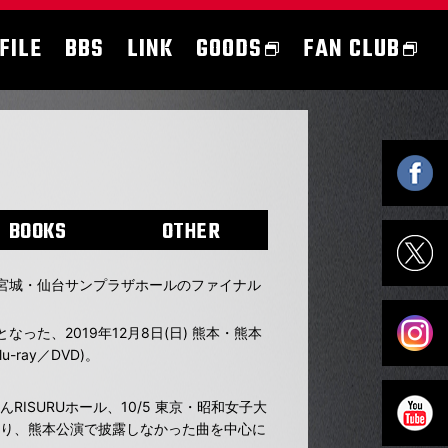
FILE
BBS
LINK
GOODS
FAN CLUB
BOOKS
OTHER
土) 宮城・仙台サンプラザホールのファイナル
。
た、2019年12月8日(日) 熊本・熊本
ray／DVD)。
んRISURUホール、10/5 東京・昭和女子大
像より、熊本公演で披露しなかった曲を中心に