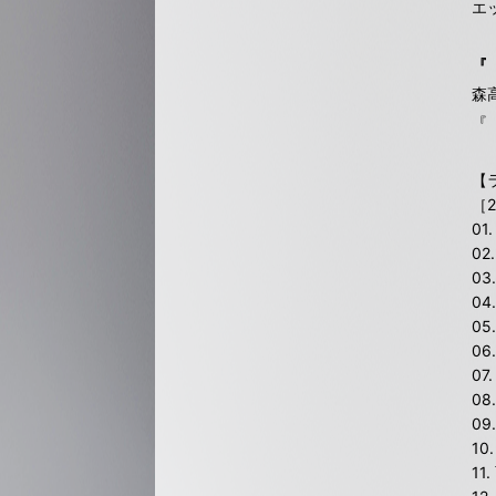
エ
『
森
『「
【
［
01
02
0
04
0
0
07
0
09
1
11.