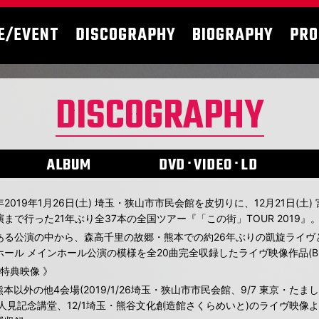
E/EVENT
DISCOGRAPHY
BIOGRAPHY
PRO
DISCOGRAPHY
ALBUM
DVD･VIDEO･LD
年2019年1月26日(土) 埼玉・狭山市市民会館を皮切りに、12月21日(
演まで行った21年ぶり全37本の全国ツアー『「この街」TOUR 2019』
ある公演の中から、森高千里の故郷・熊本での約26年ぶりの凱旋ライヴとなっ
ホール メインホール公演の模様を全20曲完全収録したライヴ映像作品(Blu-
 特典映像 》
熊本以外の他4会場(2019/1/26埼玉・狭山市市民会館、9/7 東京・たまし
 人見記念講堂、12/1埼玉・熊谷文化創造館さくらめいと)のライヴ映