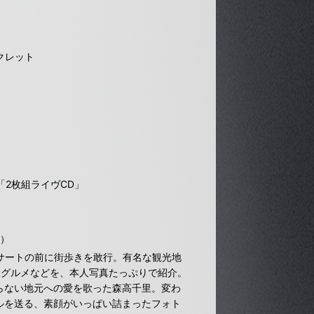
クレット
「2枚組ライヴCD」
定）
ンサートの前に街歩きを敢行。有名な観光地
級グルメなどを、本人写真たっぷりで紹介。
らない地元への愛を歌った森高千里。変わ
ルを送る、素顔がいっぱい詰まったフォト