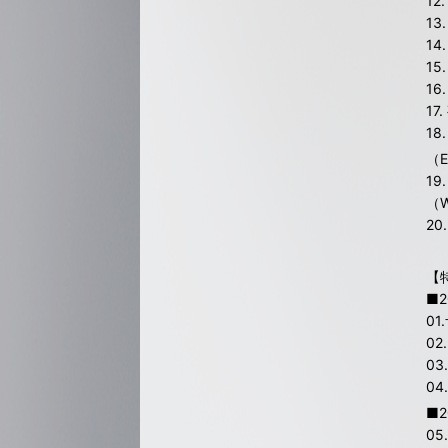
12.
1
14
15
16
17
1
（E
19
（W
2
【
■
0
0
0
04
■2
05