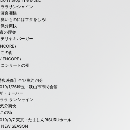
 Don’t Stop The Music
3. ララサンシャイン
. 渡良瀬橋
. 臭いものにはフタをしろ!!
. 気分爽快
. 夜の煙突
8. テリヤキバーガー
NCORE）
. この街
 ENCORE）
0. コンサートの夜
特典映像】全17曲約74分
2019/1/26埼玉・狭山市市民会館
1.ザ・ミーハー
2.ララ サンシャイン
3.気分爽快
.この街
019/9/7 東京・たましんRISURUホール
. NEW SEASON