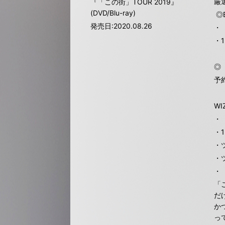
厳
『「この街」TOUR 2019』
(DVD/Blu-ray)
◎B
発売日:2020.08.26
・
・
◎
予約
W
・『
・
・
・
・
「
だ
か
っ