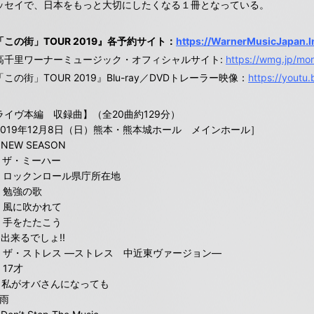
ッセイで、日本をもっと大切にしたくなる１冊となっている。
「この街」
TOUR 2019
』各予約サイト：
https://WarnerMusicJapan.
高千里ワーナーミュージック・オフィシャルサイト:
https://wmg.jp/mor
この街」TOUR 2019』Blu-ray／DVDトレーラー映像：
https://yout
ライヴ本編 収録曲】（全20曲約129分）
2019年12月8日（日）熊本・熊本城ホール メインホール］
. NEW SEASON
. ザ・ミーハー
3. ロックンロール県庁所在地
. 勉強の歌
5. 風に吹かれて
6. 手をたたこう
. 出来るでしょ!!
8. ザ・ストレス ―ストレス 中近東ヴァージョン―
. 17才
0. 私がオバさんになっても
 雨