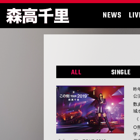
NEWS
LIV
ALL
SINGLE
昨
公
数
城
《
○
学