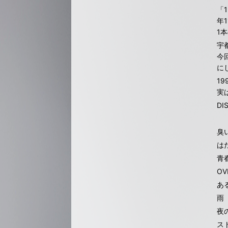
「
年
1
宇
今
に
1
実
DI
臭
は
青
OV
あ
雨
夜
ス