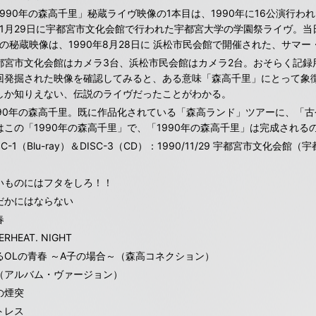
1990年の森高千里」秘蔵ライヴ映像の1本目は、1990年に16公演行わ
11月29日に宇都宮市文化会館で行われた宇都宮大学の学園祭ライヴ。当
本の秘蔵映像は、1990年8月28日に 浜松市民会館で開催された、サマ
都宮市文化会館はカメラ3台、浜松市民会館はカメラ2台。おそらく記録
回発掘された映像を確認してみると、ある意味「森高千里」にとって象徴
しか知りえない、伝説のライヴだったことがわかる。
990年の森高千里。既に作品化されている「森高ランド」ツアーに、「
はこの「1990年の森高千里」で、「1990年の森高千里」は完成される
SC-1（Blu-ray）＆DISC-3（CD）：1990/11/29 宇都宮市文
いものにはフタをしろ！！
だかにはならない
春
ERHEAT. NIGHT
るOLの青春 ～A子の場合～（森高コネクション）
（アルバム・ヴァージョン）
の煙突
トレス