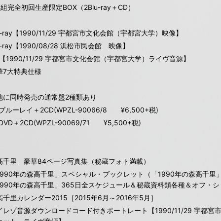
組完全初回生産限定BOX（2Blu-ray＋CD）
u-ray【1990/11/29 宇都宮市文化会館（宇都宮大学）映像】
u-ray【1990/08/28 浜松市民会館 映像】
D【1990/11/29 宇都宮市文化会館（宇都宮大学）ライヴ音源】
華7大特典仕様
他に同時発売の通常盤2種類あり
ルーレイ＋2CD(WPZL-90066/8 ¥6,500+税)
VD＋2CD(WPZL-90069/71 ¥5,500+税)
高千里 豪華84ページ写真集（秘蔵フォト満載）
1990年の森高千里」スペシャル・ブックレット（「1990年の森高千
1990年の森高千里」365日全スケジュール＆秘蔵資料類各種＆オフ・
高千里カレンダー2015［2015年6月～2016年5月］
イレゾ音源ダウンロードコード付きポートレート【1990/11/29 宇