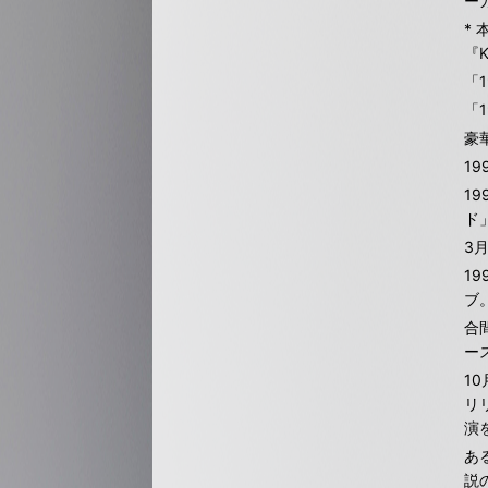
ー
*
『
「
「
豪
1
1
ド
3
1
ブ
合
ー
1
リ
演
あ
説