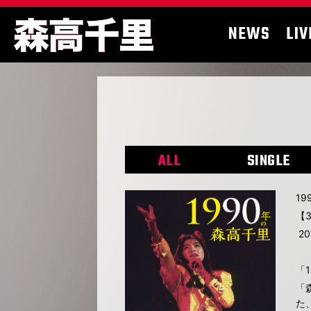
NEWS
LIV
ALL
SINGLE
1
【
20
「
「
た