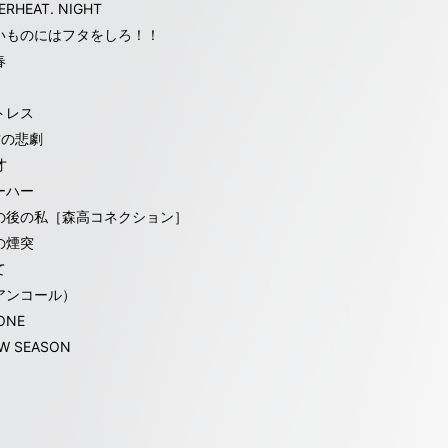
ERHEAT. NIGHT
いものにはフタをしろ！！
春
トレス
君の悲劇
才
ーハー
の後の私［森高コネクション］
の煙突
て
アンコール）
ONE
W SEASON