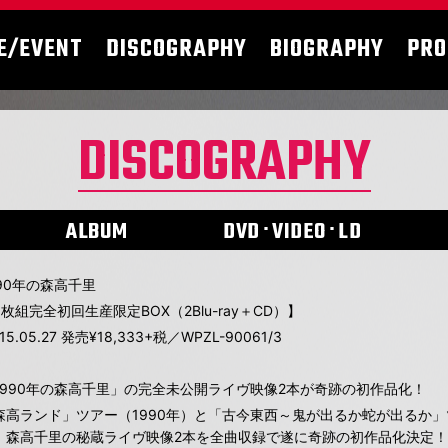
E/EVENT
DISCOGRAPHY
BIOGRAPHY
PRO
DISCOGRAPHY
ALBUM
DVD･VIDEO･LD
990年の森高千里
3枚組完全初回生産限定BOX（2Blu-ray＋CD）】
15.05.27 発売¥18,333+税／WPZL-90061/3
1990年の森高千里」の完全未公開ライヴ映像2本が奇跡の初作品化！
森高ランド」ツアー（1990年）と「古今東西～鬼が出るか蛇が出るか」ツ
、森高千里の秘蔵ライヴ映像2本を全曲収録で遂に奇跡の初作品化決定！