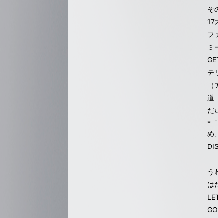
そ
17
フ
ミ
GE
テ
（
道
だ
*
め
DI
う
は
LE
GO