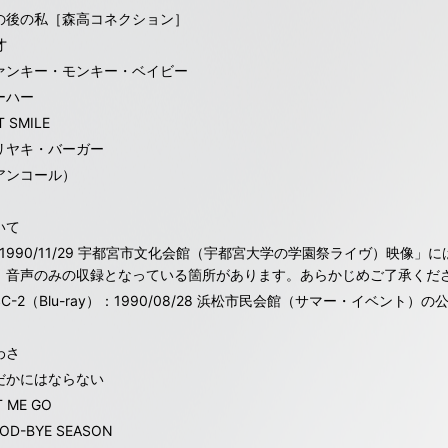
の後の私［森高コネクション］
才
ァンキー・モンキー・ベイビー
ーハー
T SMILE
リヤキ・バーガー
アンコール）
いて
「1990/11/29 宇都宮市文化会館（宇都宮大学の学園祭ライヴ）映像
、音声のみの収録となっている箇所があります。あらかじめご了承くだ
SC-2（Blu-ray）：1990/08/28 浜松市民会館（サマー・イベント）
わさ
だかにはならない
T ME GO
OD-BYE SEASON