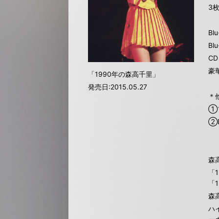
3枚
Bl
Bl
C
豪
「1990年の森高千里」
発売日:2015.05.27
＊
①ブ
②D
森
「
「
森
ハ