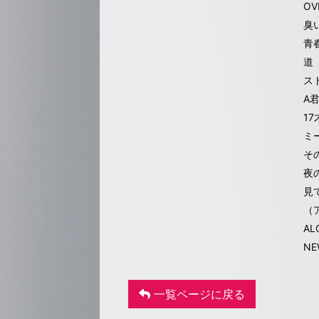
OV
臭
青
道
ス
A
17
ミ
そ
夜
見
（
AL
NE
一覧ページに戻る