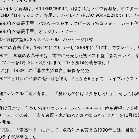
カット・ライヴ音源】
 本ハイレゾ音源は、44.1kHz/16bitで収録されたライヴ音源を、ビクタ
K2HDプロセッシング』を用い、ハイレゾ（FLAC 96kHz/24bit）化
1990年の森高千里」パスケース＆ネックピース（特製フォト・カード付
1990年の森高千里」オリジナル・ノート
華三方背大型BOX＆スペシャル・パッケージ仕様
990年の森高千里。1987年にデビューし1989年に「17才」でブレイ
990年、20歳の森高千里は、前年に発売した初ベスト盤「森高ランド」
」ツアーを1月12日～3月7日まで全17ヶ所19公演を敢行！
月には、1989年の「非実力派宣言」映像を発売。
990年4月11日に21歳の誕生日を迎え、4月から9月まで ライブハウス
。
間にシングル「道／青春」、「臭いものにはフタをしろ!! 」、そして代表
ス。
0月17日には、自身初のオリコン・アルバム・チャート1位を獲得した5
リース。その後、「古今東西～鬼が出るか蛇が出るか」ツアーを12月15日～
を開始。
る意味、「森高千里」にとって、象徴的とも言える1990年には、目撃
のライヴが存在した。