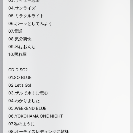
03.ライター志望
04.サンライズ
05.ミラクルライト
06.ボーッとしてみよう
07.電話
08.気分爽快
09.私はおんち
10.照れ屋
CD DISC2
01.SO BLUE
02.Let’s Go!
03.ザルで水くむ恋心
04.わかりました
05.WEEKEND BLUE
06.YOKOHAMA ONE NIGHT
07.私のように
08.オーティスレディングに乾杯