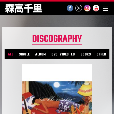
DISCOGRAPHY
ALL
SINGLE
ALBUM
DVD･VIDEO･LD
BOOKS
OTHER