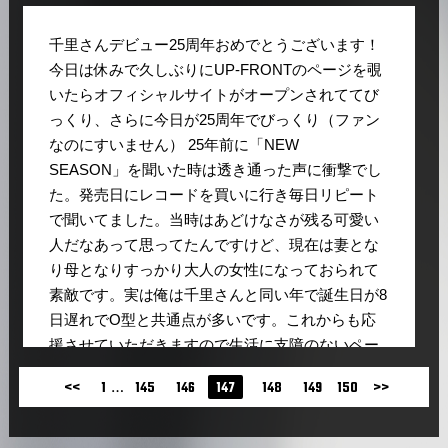
千里さんデビュー25周年おめでとうございます！
今日は休みで久しぶりにUP-FRONTのページを覗
いたらオフィシャルサイトがオープンされててび
っくり、さらに今日が25周年でびっくり（ファン
なのにすいません） 25年前に「NEW
SEASON」を聞いた時は透き通った声に衝撃でし
た。発売日にレコードを買いに行き毎日リピート
で聞いてました。当時はあどけなさが残る可愛い
人だなあって思ってたんですけど、現在は妻とな
り母となりすっかり大人の女性になっておられて
素敵です。実は俺は千里さんと同い年で誕生日が8
日遅れでO型と共通点が多いです。これからも応
援させていただきますので生活に支障のないペー
スで音楽活動もしてくれたら嬉しいです。
…
<<
1
145
146
147
148
149
150
>>
kty
2010.05.25 19:43