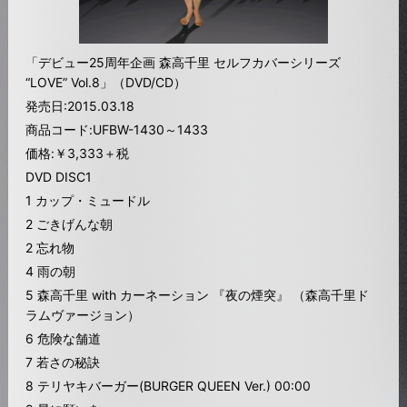
「デビュー25周年企画 森高千里 セルフカバーシリーズ
“LOVE” Vol.8」（DVD/CD）
発売日:2015.03.18
商品コード:UFBW-1430～1433
価格:￥3,333＋税
DVD DISC1
1 カップ・ミュードル
2 ごきげんな朝
2 忘れ物
4 雨の朝
5 森高千里 with カーネーション 『夜の煙突』 （森高千里ド
ラムヴァージョン）
6 危険な舗道
7 若さの秘訣
8 テリヤキバーガー(BURGER QUEEN Ver.) 00:00