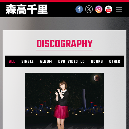
DISCOGRAPHY
ALL
SINGLE
ALBUM
DVD･VIDEO･LD
BOOKS
OTHER